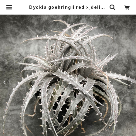
Dyckia goehringii red × delica
ta GF F1 (Double Head) | BOTA
NY CRAFT