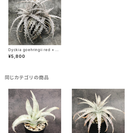
Dyckia goehringii red × de
licata GF F1 (Double Head)
¥5,800
同じカテゴリの商品