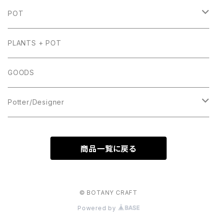
HAWORTHIA(ハオルチア)
POT
PICTA(ピクタ)
AGAVE(アガベ)
HEXAGON(6角鉢)
PLANTS + POT
SPLENDENS(スプレンデンス)
DYCKIA(ディッキア)
WABISABI-和美錆-
GOODS
COMPTO(コンプト)
CAUDEX(コーデックス・塊根植物)
Potter/Designer
CORRECTA(コレクタ)
CACTUS(カクタス・サボテン)
宮下 将太
商品一覧に戻る
WIMII(ウィミー)
TILLANDSIA(ティランジア・エアープランツ)
nape35
EUPHORBIA(ユーフォルビア)
kikko(高橋 隼哉)
© BOTANY CRAFT
Powered by