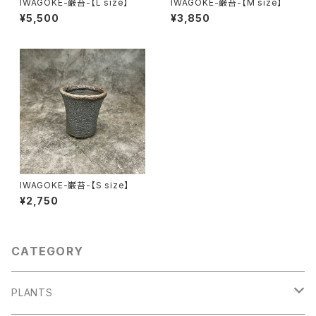
IWAGOKE-巌苔-【L size】
IWAGOKE-巌苔-【M size】
¥5,500
¥3,850
IWAGOKE-巌苔-【S size】
¥2,750
CATEGORY
PLANTS